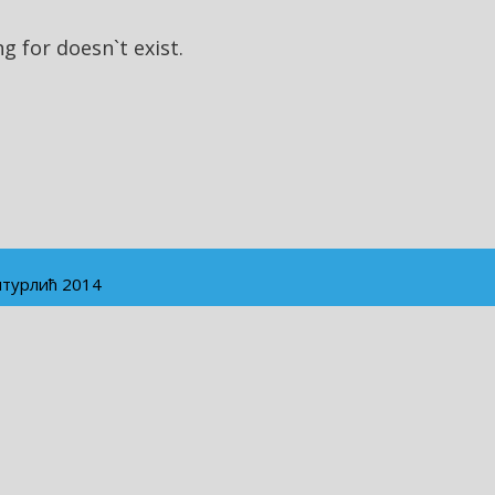
g for doesn`t exist.
нтурлић 2014