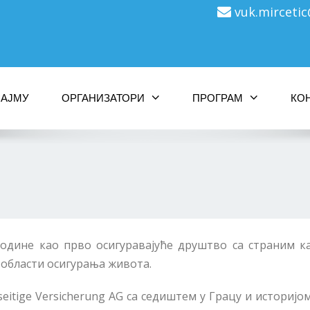
vuk.mirceti
САЈМУ
ОРГАНИЗАТОРИ
ПРОГРАМ
КО
године као прво осигуравајуће друштво са страним к
 области осигурања живота.
eitige Versicherung AG са седиштем у Грацу и историј