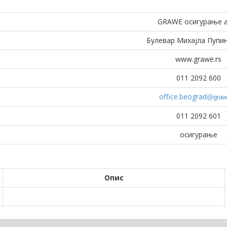
GRAWE осигурање a
Булевар Михајла Пупи
www.grawe.rs
011 2092 600
office.beograd
@graw
011 2092 601
осигурање
Опис