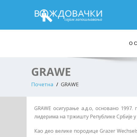
О 
GRAWE
Почетна
GRAWE
GRAWE осигурање а.д.о, основано 1997. 
лидерима на тржишту Републике Србије у
Као део велике породице Grazer Wechsels