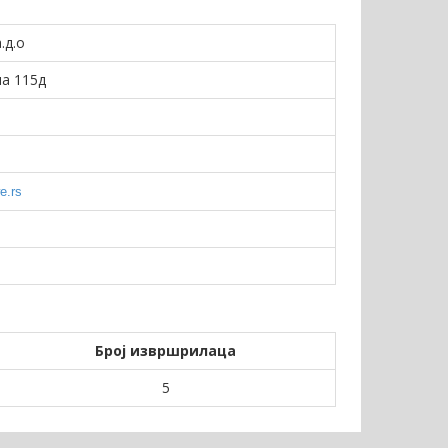
.д.o
на 115д
e.rs
Број извршрилаца
5