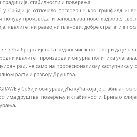
 традиције, стабилности и поверења.
у Србији је отпочело пословање као гринфилд инвес
 понуду производа и запошљава нове кадрове, свесно
а, квалитетни развојни планови, добре стратегије пос
ве већи број клијената недвосмислено говори да је кв
ародни квалитет производа и сигурна политика улагања.
нуиран рад, не само на професионализму заступника у 
алном расту и развоју Друштва.
RАWЕ у Србији осигуравајућа кућа која је стабилан осло
стима друштва: поверењу и стабилности. Брига о кли
гурања.