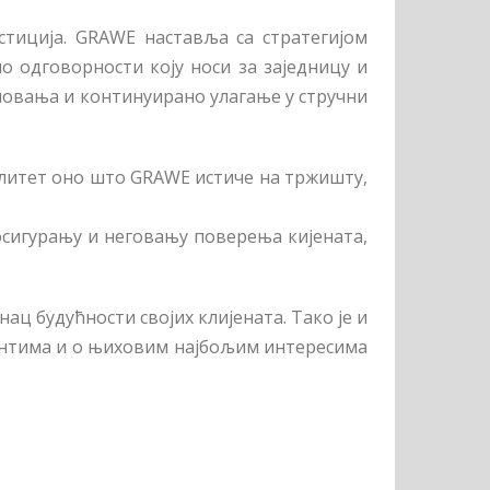
тиција. GRАWЕ наставља са стратегијом
 одговорности коју носи за заједницу и
ловања и континуирано улагање у стручни
алитет оно што GRАWЕ истиче на тржишту,
осигурању и неговању поверења кијената,
нац будућности својих клијената. Тако је и
јентима и о њиховим најбољим интересима