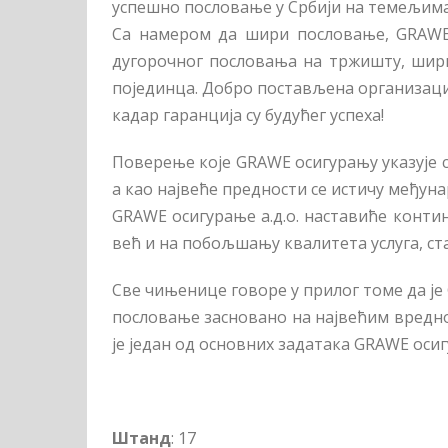
успешно пословање у Србији на темељима
Са намером да шири пословање, GRАWЕ 
дугорочног пословања на тржишту, шири
појединца. Добро постављена организациј
кадар гаранција су будућег успеха!
Поверење које GRАWЕ осигурању указује с
а као највеће предности се истичу међун
GRАWЕ осигурање а.д.о. наставиће конти
већ и на побољшању квалитета услуга, ст
Све чињенице говоре у прилог томе да је G
пословање засновано на највећим вредно
је један од основних задатака GRАWЕ оси
Штанд
: 17